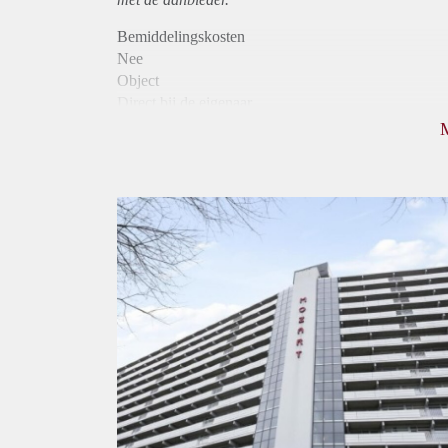
Bemiddelingskosten
Nee
Object
Direct bij de eigenaar
Borg
935
Garantiestelling
Mogelijk
Huurtoeslag
Niet mogelijk
Inkomen eis
2,2 X Maandhuur Bruto
Huurtermijn
Onbepaalde termijn
Oplevering
Kaal