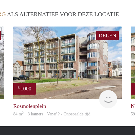
RG
ALS ALTERNATIEF VOOR DEZE LOCATIE
DELEN
1000
€
rent
Woning
Rosmolenplein
N
2
84 m
· 3 kamers · Vanaf ? - Onbepaalde tijd
5