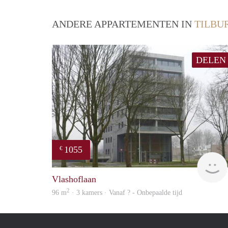
ANDERE APPARTEMENTEN IN
TILBU
DELEN
1055
€
Vlashoflaan
2
96 m
· 3 kamers · Vanaf ? - Onbepaalde tijd