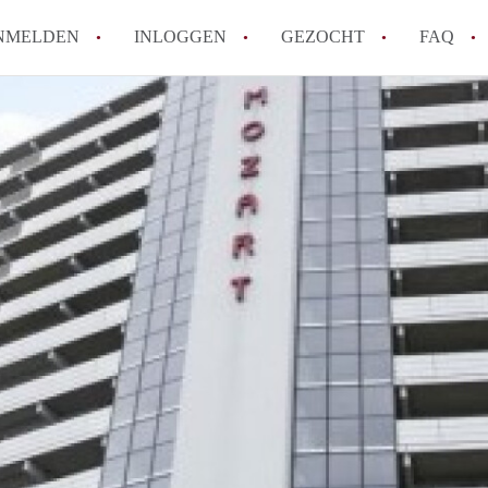
NMELDEN
INLOGGEN
GEZOCHT
FAQ
How to translate AppartementenTilburg!
Wat is AppartementenTilburg?
Hoeveel kost het om te reageren op een A
Wat is de privacyverklaring van Apparte
Berekent AppartementenTilburg
makelaarsvergoeding/bemiddelingsvergoe
Alle veelgestelde vragen