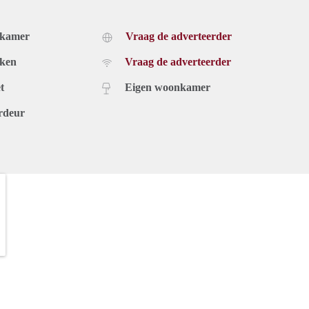
dkamer
Vraag de adverteerder
uken
Vraag de adverteerder
t
Eigen woonkamer
rdeur