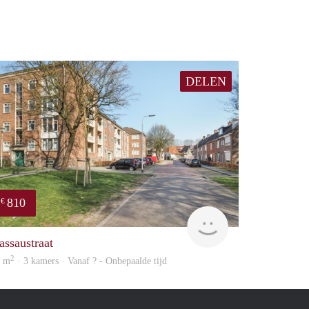
DELEN
810
€
Woning
assaustraat
2
9 m
· 3 kamers · Vanaf ? - Onbepaalde tijd