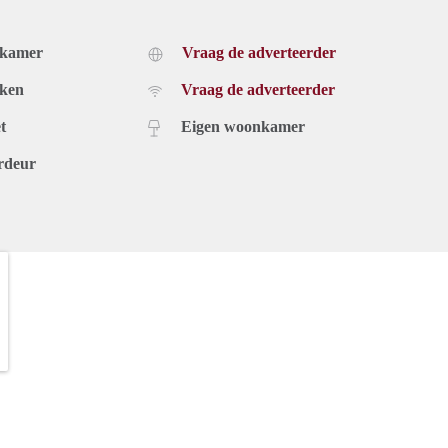
dkamer
Vraag de adverteerder
uken
Vraag de adverteerder
t
Eigen woonkamer
rdeur