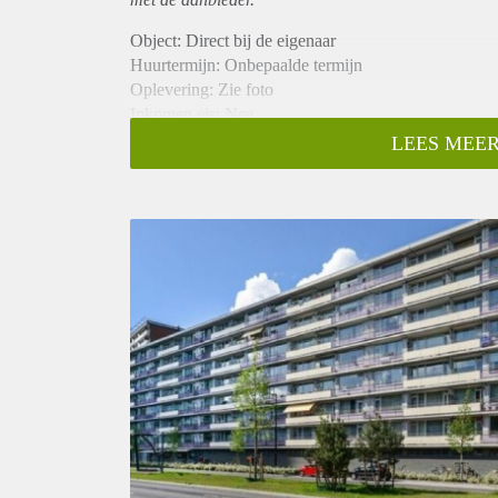
Object: Direct bij de eigenaar
Huurtermijn: Onbepaalde termijn
Oplevering: Zie foto
Inkomen eis: Nee
Garantiestelling mogelijk: Nee
LEES MEER
Borg: 1 Maand
Bemiddeling kosten: Nee
Woningdelers toegestaan: Nee
Huisdieren toegestaan: Afhankelijk van de Eigenaar
Huurtoeslag grens: Ja
Geschikt voor studenten: Afhankelijk van de Eigena