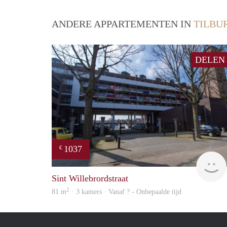
ANDERE APPARTEMENTEN IN
TILBU
DELEN
1037
€
Sint Willebrordstraat
2
81 m
· 3 kamers · Vanaf ? - Onbepaalde tijd