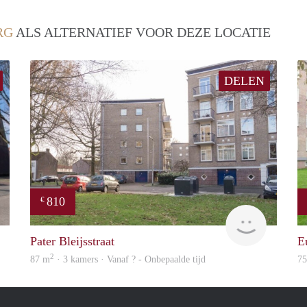
RG
ALS ALTERNATIEF VOOR DEZE LOCATIE
DELEN
810
€
Woning
Woning
Pater Bleijsstraat
E
2
87 m
· 3 kamers · Vanaf ? - Onbepaalde tijd
7