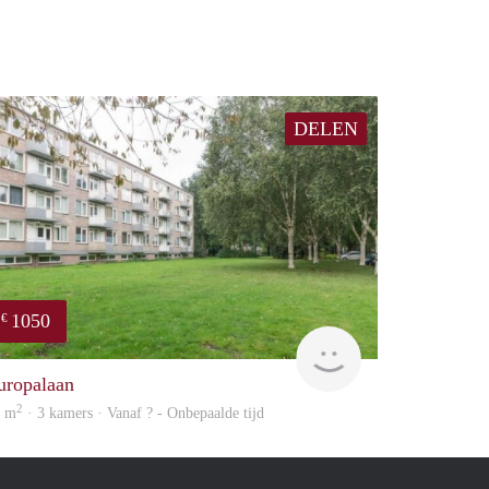
DELEN
1050
€
rent
uropalaan
2
5 m
· 3 kamers · Vanaf ? - Onbepaalde tijd