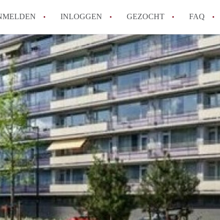
NMELDEN
INLOGGEN
GEZOCHT
FAQ
How to translate AppartementenTilburg!
Wat is AppartementenTilburg?
Hoeveel kost het om te reageren op een A
Wat is de privacyverklaring van Apparte
Berekent AppartementenTilburg
makelaarsvergoeding/bemiddelingsvergoe
Alle veelgestelde vragen