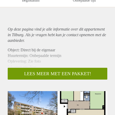
Begindatum
Onbepaalde tijd
Op deze pagina vind je alle informatie over dit
appartement
in Tilburg. Als je vragen hebt kun je contact opnemen met de
aanbieder.
Object: Direct bij de eigenaar
Huurtermijn: Onbepaalde termijn
Oplevering: Zie foto
Inkomen eis: Nee
Garantiestelling mogelijk: Nee
LEES MEER MET EEN PAKKET!
Borg: 1 Maand
Bemiddeling kosten: Nee
Woningdelers toegestaan: Nee
Huisdieren toegestaan: Afhankelijk van de Eigenaar
Huurtoeslag grens: Ja
Geschikt voor studenten: Afhankelijk van de Eigenaar