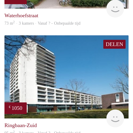
finde
Waterhoefstraat
2
73 m
· 3 kamers · Vanaf ? - Onbepaalde tijd
DELEN
1050
€
finde
Ringbaan-Zuid
2