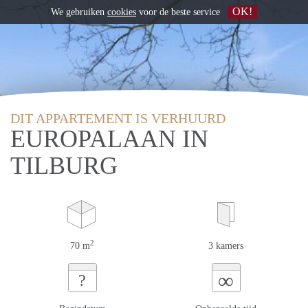
OK!
We gebruiken
cookies
voor de beste service
DIT APPARTEMENT IS VERHUURD
EUROPALAAN IN
TILBURG
2
70 m
3 kamers
∞
?