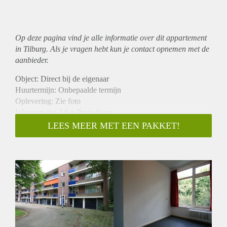
Op deze pagina vind je alle informatie over dit
appartement
in Tilburg. Als je vragen hebt kun je contact opnemen met de
aanbieder.
Object: Direct bij de eigenaar
Huurtermijn: Onbepaalde termijn
Oplevering: Zie foto
Inkomen eis: 2,6 x Bruto huur
Garantiestelling mogelijk: Ja
LEES MEER MET EEN PAKKET!
Borg: 1 Maand
Bemiddeling kosten: Nee
Woningdelers toegestaan: Ja
Huisdieren toegestaan: Afhankelijk van de Eigenaar
Huurtoeslag grens: Nee
Geschikt voor studenten: Afhankelijk van de Eigenaar