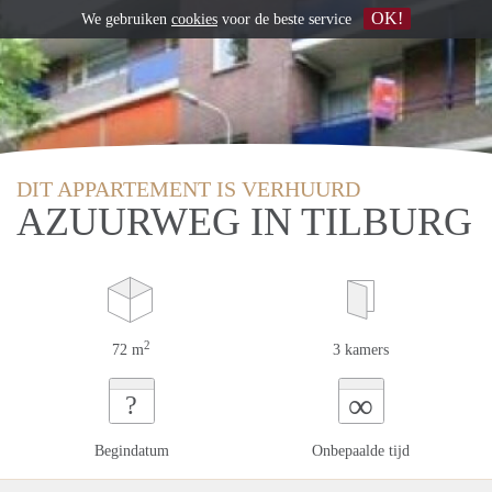
OK!
We gebruiken
cookies
voor de beste service
DIT APPARTEMENT IS VERHUURD
AZUURWEG IN TILBURG
2
72 m
3 kamers
∞
?
Begindatum
Onbepaalde tijd