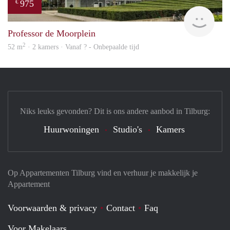
975
€
finde
Professor de Moorplein
2
52 m
· 2 kamers · Vanaf ? - Onbepaalde tijd
Niks leuks gevonden? Dit is ons andere aanbod in Tilburg:
Huurwoningen
Studio's
Kamers
Op Appartementen Tilburg vind en verhuur je makkelijk je
Appartement
Voorwaarden & privacy
Contact
Faq
Voor Makelaars