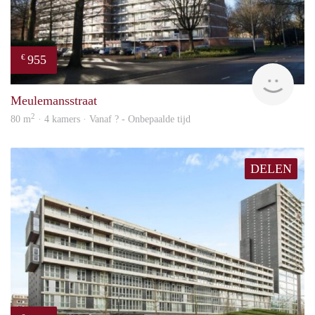
955
€
finde
Meulemansstraat
2
80 m
· 4 kamers · Vanaf ? - Onbepaalde tijd
DELEN