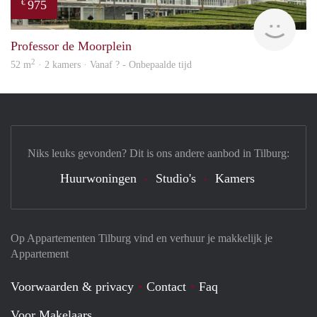
975
€
Woni
Professor de Moorplein
2
52 m
· 2 kamers · Vanaf ? - Onbepaalde tijd
Niks leuks gevonden? Dit is ons andere aanbod in Tilburg:
Huurwoningen
Studio's
Kamers
Op Appartementen Tilburg vind en verhuur je makkelijk je
Appartement
Voorwaarden & privacy
Contact
Faq
Voor Makelaars