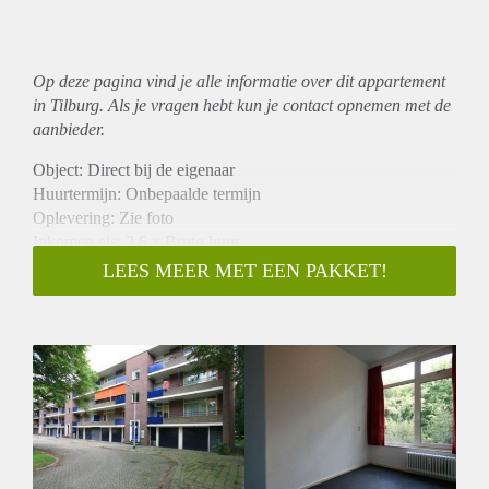
Op deze pagina vind je alle informatie over dit
appartement
in Tilburg. Als je vragen hebt kun je contact opnemen met de
aanbieder.
Object: Direct bij de eigenaar
Huurtermijn: Onbepaalde termijn
Oplevering: Zie foto
Inkomen eis: 2,6 x Bruto huur
Garantiestelling mogelijk: Ja
LEES MEER MET EEN PAKKET!
Borg: 1 Maand
Bemiddeling kosten: Nee
Woningdelers toegestaan: Ja
Huisdieren toegestaan: Afhankelijk van de Eigenaar
Huurtoeslag grens: Nee
Geschikt voor studenten: Afhankelijk van de Eigenaar