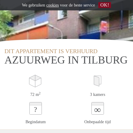
OK!
We gebruiken
cookies
voor de beste service
DIT APPARTEMENT IS VERHUURD
AZUURWEG IN TILBURG
2
72 m
3 kamers
∞
?
Begindatum
Onbepaalde tijd