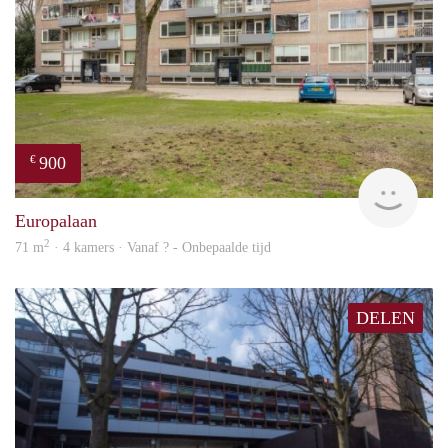
900
€
finde
Europalaan
2
71 m
· 4 kamers · Vanaf ? - Onbepaalde tijd
DELEN