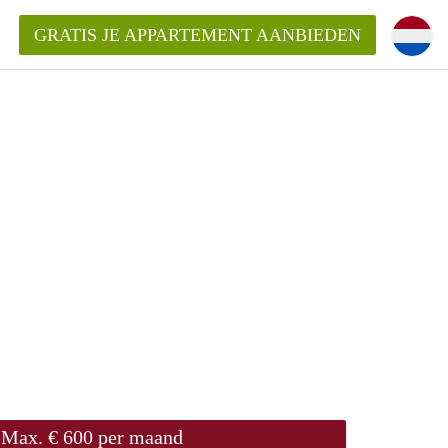
GRATIS JE APPARTEMENT AANBIEDEN
ppartement in Tilburg?
mentenTilburg?
ding?
Max. € 600 per maand