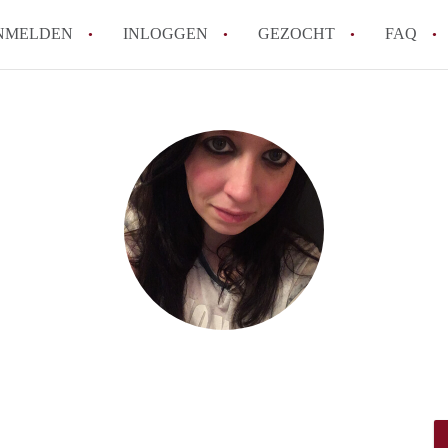
NMELDEN
INLOGGEN
GEZOCHT
FAQ
How to translate AppartementenTilburg!
Wat is AppartementenTilburg?
Hoeveel kost het om te reageren op een A
Wat is de privacyverklaring van Apparte
Berekent AppartementenTilburg
makelaarsvergoeding/bemiddelingsvergoe
Alle veelgestelde vragen