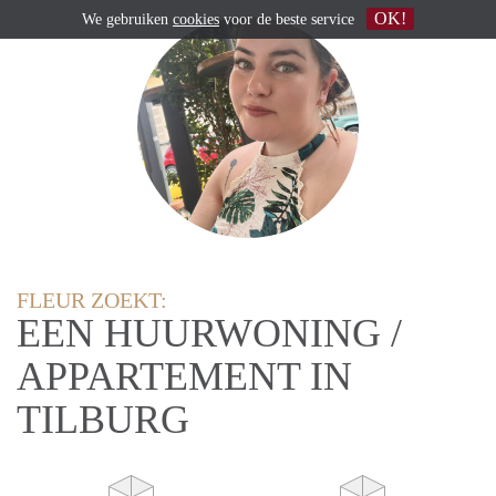
OK!
We gebruiken
cookies
voor de beste service
FLEUR ZOEKT:
EEN HUURWONING /
APPARTEMENT IN
TILBURG