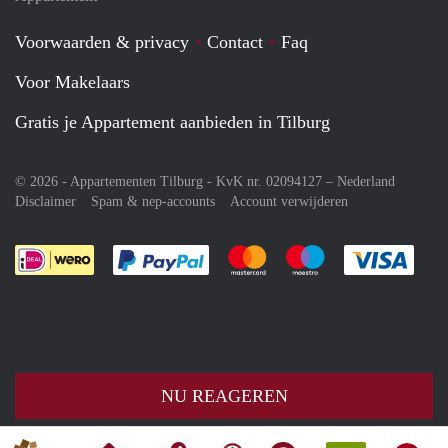
Voorwaarden & privacy
Contact
Faq
Voor Makelaars
Gratis je Appartement aanbieden in Tilburg
© 2026 - Appartementen Tilburg - KvK nr. 02094127 –
Nederland
Disclaimer
Spam & nep-accounts
Account verwijderen
Je rekent gemakkelijk af met Paypal
Je rekent gemakkelijk af met M
Je rekent gemakkelij
Je re
NU REAGEREN