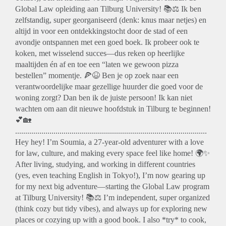
Global Law opleiding aan Tilburg University! 📚⚖️ Ik ben
zelfstandig, super georganiseerd (denk: knus maar netjes) en
altijd in voor een ontdekkingstocht door de stad of een
avondje ontspannen met een goed boek. Ik probeer ook te
koken, met wisselend succes—dus reken op heerlijke
maaltijden én af en toe een “laten we gewoon pizza
bestellen” momentje. 🍕😆 Ben je op zoek naar een
verantwoordelijke maar gezellige huurder die goed voor de
woning zorgt? Dan ben ik de juiste persoon! Ik kan niet
wachten om aan dit nieuwe hoofdstuk in Tilburg te beginnen!
💕🏡
...............................................................................................
Hey hey! I’m Soumia, a 27-year-old adventurer with a love
for law, culture, and making every space feel like home! 🌍✨
After living, studying, and working in different countries
(yes, even teaching English in Tokyo!), I’m now gearing up
for my next big adventure—starting the Global Law program
at Tilburg University! 📚⚖️ I’m independent, super organized
(think cozy but tidy vibes), and always up for exploring new
places or cozying up with a good book. I also *try* to cook,