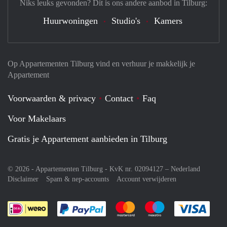
Niks leuks gevonden? Dit is ons andere aanbod in Tilburg:
Huurwoningen
Studio's
Kamers
Op Appartementen Tilburg vind en verhuur je makkelijk je
Appartement
Voorwaarden & privacy
Contact
Faq
Voor Makelaars
Gratis je Appartement aanbieden in Tilburg
© 2026 - Appartementen Tilburg - KvK nr. 02094127 –
Nederland
Disclaimer
Spam & nep-accounts
Account verwijderen
Je rekent gemakkelijk af met Paypal
Je rekent gemakkelijk af met M
Je rekent gemakkelij
Je re