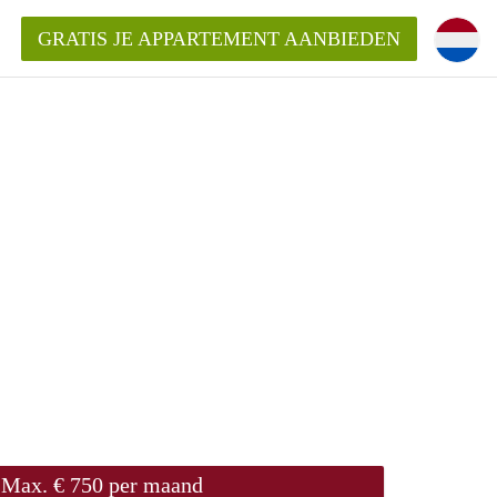
GRATIS JE APPARTEMENT AANBIEDEN
ppartement in Tilburg?
mentenTilburg?
ding?
Max. € 750 per maand