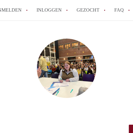
NMELDEN
INLOGGEN
GEZOCHT
FAQ
How to translate AppartementenTilburg!
Wat is AppartementenTilburg?
Hoeveel kost het om te reageren op een A
Wat is de privacyverklaring van Apparte
Berekent AppartementenTilburg
makelaarsvergoeding/bemiddelingsvergoe
Alle veelgestelde vragen