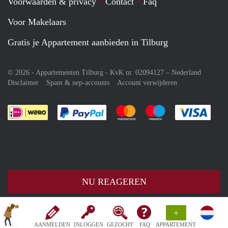
Voorwaarden & privacy
Contact
Faq
Voor Makelaars
Gratis je Appartement aanbieden in Tilburg
© 2026 - Appartementen Tilburg - KvK nr. 02094127 –
Nederland
Disclaimer
Spam & nep-accounts
Account verwijderen
Je rekent gemakkelijk af met Paypal
Je rekent gemakkelijk af met M
Je rekent gemakkelij
Je re
NU REAGEREN
+
AANMELDEN
INLOGGEN
GEZOCHT
FAQ
APPARTEMENT