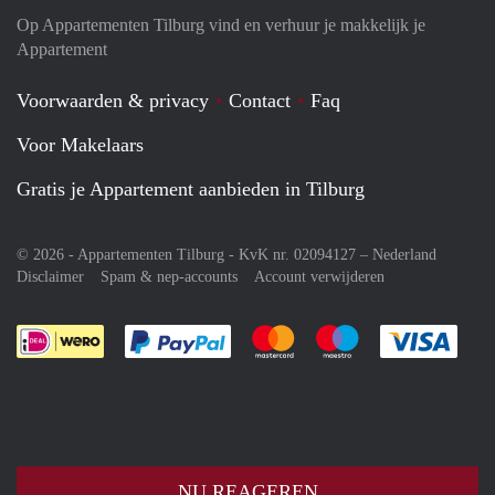
Op Appartementen Tilburg vind en verhuur je makkelijk je
Appartement
Voorwaarden & privacy
Contact
Faq
Voor Makelaars
Gratis je Appartement aanbieden in Tilburg
© 2026 - Appartementen Tilburg - KvK nr. 02094127 –
Nederland
Disclaimer
Spam & nep-accounts
Account verwijderen
Je rekent gemakkelijk af met Paypal
Je rekent gemakkelijk af met M
Je rekent gemakkelij
Je re
NU REAGEREN