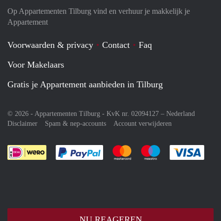
Op Appartementen Tilburg vind en verhuur je makkelijk je
Appartement
Voorwaarden & privacy
Contact
Faq
Voor Makelaars
Gratis je Appartement aanbieden in Tilburg
© 2026 - Appartementen Tilburg - KvK nr. 02094127 –
Nederland
Disclaimer
Spam & nep-accounts
Account verwijderen
Je rekent gemakkelijk af met Paypal
Je rekent gemakkelijk af met M
Je rekent gemakkelij
Je re
NU REAGEREN