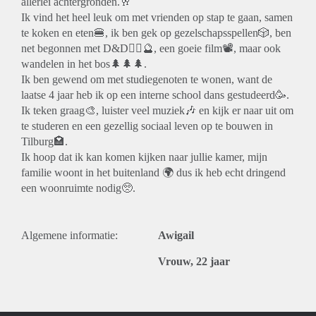
allerlei achtergronden.🥂
Ik vind het heel leuk om met vrienden op stap te gaan, samen
te koken en eten🍔, ik ben gek op gezelschapsspellen🎲, ben
net begonnen met D&D🧝‍♀️🔮, een goeie film📽, maar ook
wandelen in het bos🌲🌲🌲.
Ik ben gewend om met studiegenoten te wonen, want de
laatse 4 jaar heb ik op een interne school dans gestudeerd🥳.
Ik teken graag🎨, luister veel muziek🎶 en kijk er naar uit om
te studeren en een gezellig sociaal leven op te bouwen in
Tilburg🏩.
Ik hoop dat ik kan komen kijken naar jullie kamer, mijn
familie woont in het buitenland 🌍 dus ik heb echt dringend
een woonruimte nodig🥺.
Algemene informatie:
Awigail
Vrouw, 22 jaar