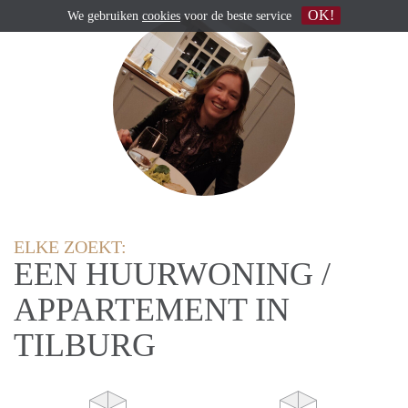
OK!
We gebruiken
cookies
voor de beste service
ELKE ZOEKT:
EEN HUURWONING /
APPARTEMENT IN
TILBURG