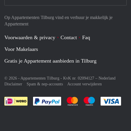
Op Appartementen Tilburg vind en verhuur je makkelijk je
Appartement
Voorwaarden & privacy
Contact
Faq
Voor Makelaars
Gratis je Appartement aanbieden in Tilburg
© 2026 - Appartementen Tilburg - KvK nr. 02094127 –
Nederland
Disclaimer
Spam & nep-accounts
Account verwijderen
Je rekent gemakkelijk af met Paypal
Je rekent gemakkelijk af met M
Je rekent gemakkelij
Je re