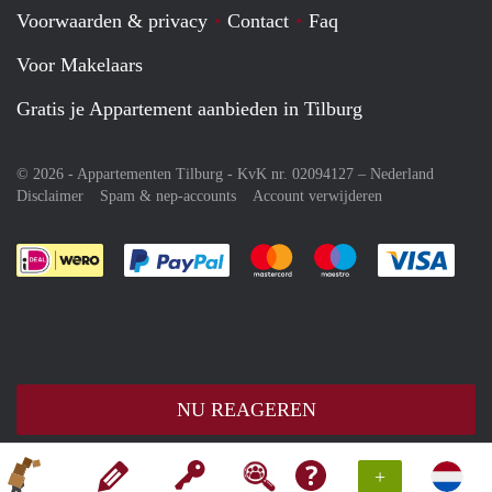
Voorwaarden & privacy
Contact
Faq
Voor Makelaars
Gratis je Appartement aanbieden in Tilburg
© 2026 - Appartementen Tilburg - KvK nr. 02094127 –
Nederland
Disclaimer
Spam & nep-accounts
Account verwijderen
Je rekent gemakkelijk af met Paypal
Je rekent gemakkelijk af met M
Je rekent gemakkelij
Je re
NU REAGEREN
+