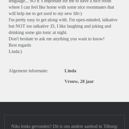
lenguage... SO it' s important for me to have a nice room
where I can feel like home with some nice roommates that
will help me to get used to my new life:)
I'm pretty easy to get along with. I'm open-minded, talkative
but NOT too talkative :D, I like laughing and joking and
drinking some gin tonic at night.
Don't hesitate to ask me anything you want to know!
Best regards
Linda:)
Algemene informatie:
Linda
Vrouw, 28 jaar
Niks leuks gevonden? Dit is ons andere aanbod in Tilburg: