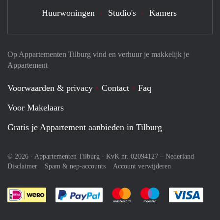
Huurwoningen
Studio's
Kamers
Op Appartementen Tilburg vind en verhuur je makkelijk je
Appartement
Voorwaarden & privacy
Contact
Faq
Voor Makelaars
Gratis je Appartement aanbieden in Tilburg
© 2026 - Appartementen Tilburg - KvK nr. 02094127 –
Nederland
Disclaimer
Spam & nep-accounts
Account verwijderen
Je rekent gemakkelijk af met Paypal
Je rekent gemakkelijk af met M
Je rekent gemakkelij
Je re