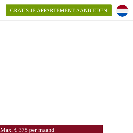
GRATIS JE APPARTEMENT AANBIEDEN
ppartement in Tilburg?
mentenTilburg?
ding?
Max. € 375 per maand