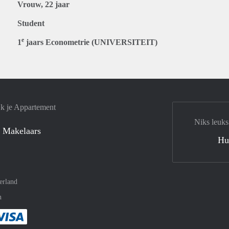
Vrouw, 22 jaar
Student
e
1
jaars Econometrie (UNIVERSITEIT)
jk je Appartement
Niks leuks
 Makelaars
Hu
erland
n
met Paypal
kelijk af met Mastercard
ent gemakkelijk af met Meastro
Je rekent gemakkelijk af met Visa