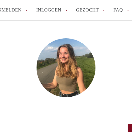
NMELDEN
INLOGGEN
GEZOCHT
FAQ
How to translate AppartementenTilburg!
Wat is AppartementenTilburg?
Hoeveel kost het om te reageren op een A
Wat is de privacyverklaring van Apparte
Berekent AppartementenTilburg
makelaarsvergoeding/bemiddelingsvergoe
Alle veelgestelde vragen