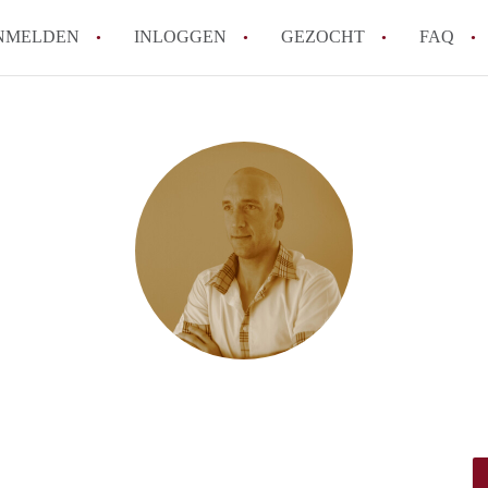
NMELDEN
INLOGGEN
GEZOCHT
FAQ
How to translate AppartementenTilburg!
Wat is AppartementenTilburg?
Hoeveel kost het om te reageren op een A
Wat is de privacyverklaring van Apparte
Berekent AppartementenTilburg
makelaarsvergoeding/bemiddelingsvergoe
Alle veelgestelde vragen