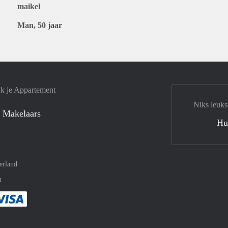
maikel
Man, 50 jaar
jk je Appartement
Niks leuks
 Makelaars
Hu
erland
n
met Paypal
kelijk af met Mastercard
ent gemakkelijk af met Meastro
Je rekent gemakkelijk af met Visa