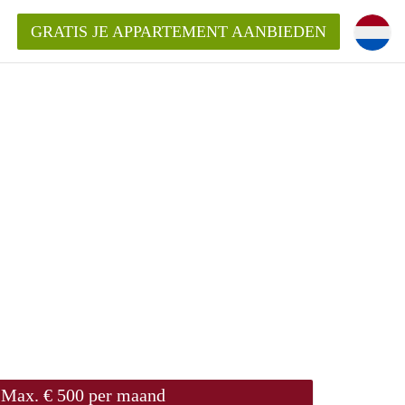
GRATIS JE APPARTEMENT AANBIEDEN
ppartement in Tilburg?
mentenTilburg?
ding?
Max. € 500 per maand