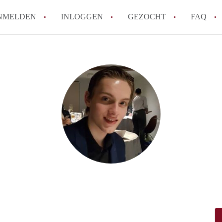
NMELDEN
INLOGGEN
GEZOCHT
FAQ
How to translate AppartementenTilburg!
Wat is AppartementenTilburg?
Hoeveel kost het om te reageren op een A
Wat is de privacyverklaring van Apparte
Berekent AppartementenTilburg
makelaarsvergoeding/bemiddelingsvergoe
Alle veelgestelde vragen