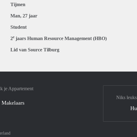
Tijmen
Man, 27 jaar
Student
e
2
jaars Human Resource Management (HBO)
Lid van Source Tilburg
jk je Appartement
Niks leuks
 Makelaars
Hu
erland