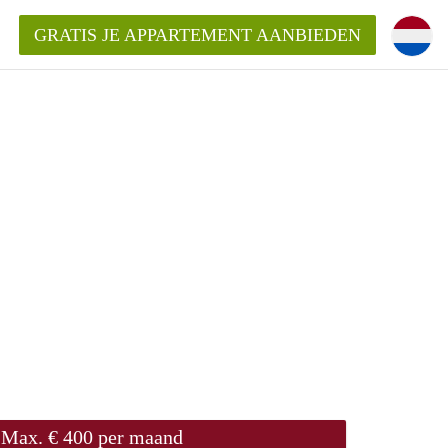
GRATIS JE APPARTEMENT AANBIEDEN
ppartement in Tilburg?
mentenTilburg?
ding?
Max. € 400 per maand