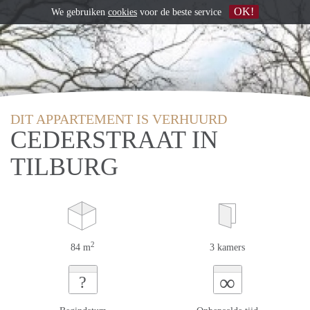
OK!
We gebruiken
cookies
voor de beste service
DIT APPARTEMENT IS VERHUURD
CEDERSTRAAT IN
TILBURG
2
84 m
3 kamers
∞
?