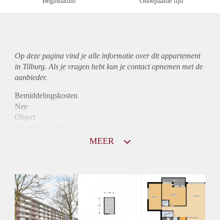
Begindatum
Onbepaalde tijd
Op deze pagina vind je alle informatie over dit
appartement
in Tilburg. Als je vragen hebt kun je contact opnemen met de
aanbieder.
Bemiddelingskosten
Nee
Object
Direct bij de eigenaar
Borg
MEER
890
Garantiestelling
Mogelijk
Huurtoeslag
Niet mogelijk
Inkomen eis
3,1 X Maandhuur Bruto