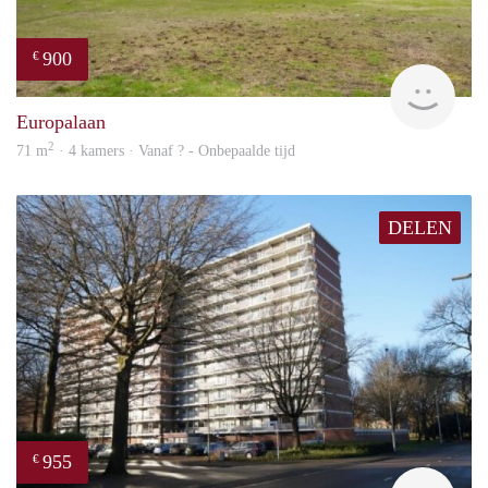
900
€
finde
Europalaan
2
71 m
· 4 kamers · Vanaf ? - Onbepaalde tijd
DELEN
955
€
finde