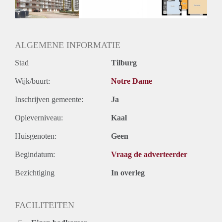
Huurtermijn
Onbepaalde termijn
Oplevering
Kaal
ALGEMENE INFORMATIE
Stad
Tilburg
Wijk/buurt:
Notre Dame
Inschrijven gemeente:
Ja
Opleverniveau:
Kaal
Huisgenoten:
Geen
Begindatum:
Vraag de adverteerder
Bezichtiging
In overleg
FACILITEITEN