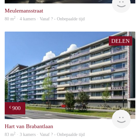
Meulemansstraat
2
80 m
· 4 kamers · Vanaf ? - Onbepaalde tijd
DELEN
900
€
finde
Hart van Brabantlaan
2
83 m
· 3 kamers · Vanaf ? - Onbepaalde tijd