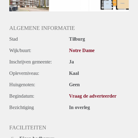
Huurtermijn
Onbepaalde termijn
Oplevering
Kaal
ALGEMENE INFORMATIE
Stad
Tilburg
Wijk/buurt:
Notre Dame
Inschrijven gemeente:
Ja
Opleverniveau:
Kaal
Huisgenoten:
Geen
Begindatum:
Vraag de adverteerder
Bezichtiging
In overleg
FACILITEITEN