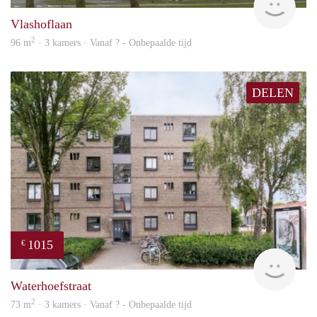
Vlashoflaan
2
96 m
· 3 kamers · Vanaf ? - Onbepaalde tijd
DELEN
1015
€
finde
Waterhoefstraat
2
73 m
· 3 kamers · Vanaf ? - Onbepaalde tijd