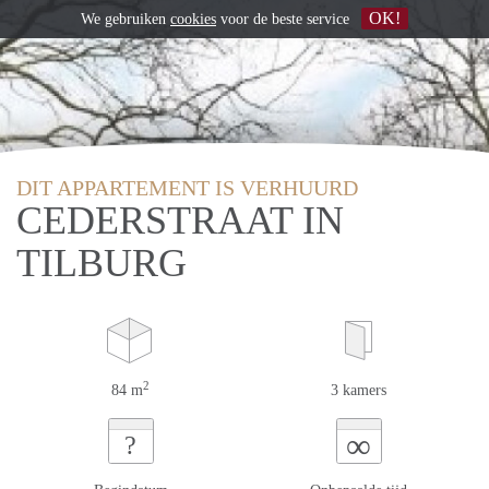
OK!
We gebruiken
cookies
voor de beste service
DIT APPARTEMENT IS VERHUURD
CEDERSTRAAT IN
TILBURG
2
84 m
3 kamers
∞
?