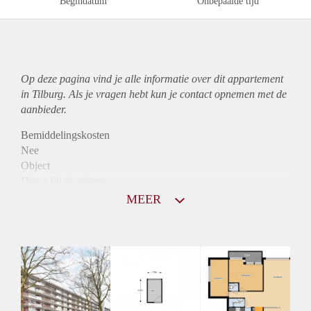
Begindatum
Onbepaalde tijd
Op deze pagina vind je alle informatie over dit
appartement
in Tilburg. Als je vragen hebt kun je contact opnemen met de
aanbieder.
Bemiddelingskosten
Nee
Object
Direct bij de eigenaar
Borg
MEER
890
Garantiestelling
Mogelijk
Huurtoeslag
Niet mogelijk
Inkomen eis
3,1 X Maandhuur Bruto