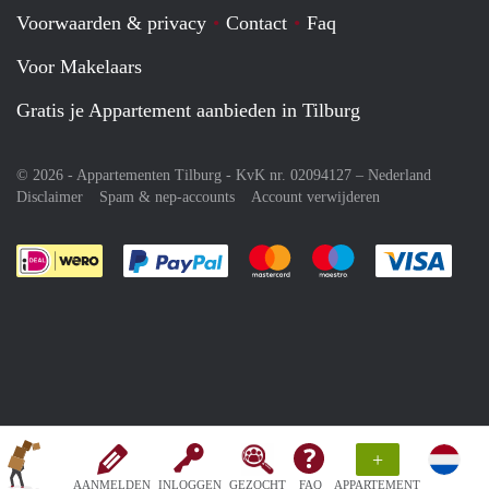
Voorwaarden & privacy
Contact
Faq
Voor Makelaars
Gratis je Appartement aanbieden in Tilburg
© 2026 - Appartementen Tilburg - KvK nr. 02094127 –
Nederland
Disclaimer
Spam & nep-accounts
Account verwijderen
Je rekent gemakkelijk af met Paypal
Je rekent gemakkelijk af met M
Je rekent gemakkelij
Je re
+
AANMELDEN
INLOGGEN
GEZOCHT
FAQ
APPARTEMENT