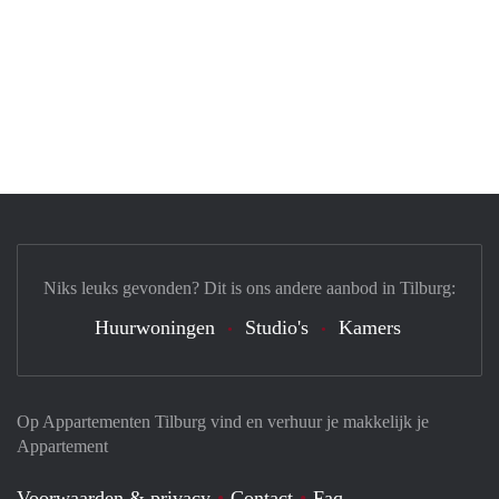
Niks leuks gevonden? Dit is ons andere aanbod in Tilburg:
Huurwoningen
Studio's
Kamers
Op Appartementen Tilburg vind en verhuur je makkelijk je
Appartement
Voorwaarden & privacy
Contact
Faq