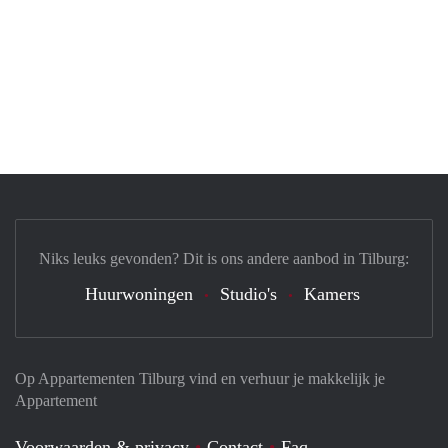
Niks leuks gevonden? Dit is ons andere aanbod in Tilburg:
Huurwoningen
Studio's
Kamers
Op Appartementen Tilburg vind en verhuur je makkelijk je
Appartement
Voorwaarden & privacy
Contact
Faq