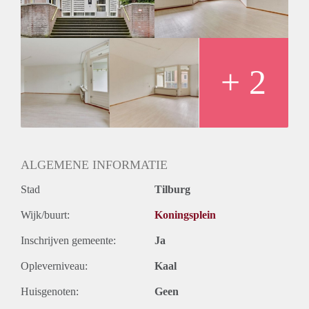
Huurtermijn
Onbepaalde termijn
Oplevering
Kaal
+ 2
ALGEMENE INFORMATIE
Stad
Tilburg
Wijk/buurt:
Koningsplein
Inschrijven gemeente:
Ja
Opleverniveau:
Kaal
Huisgenoten:
Geen