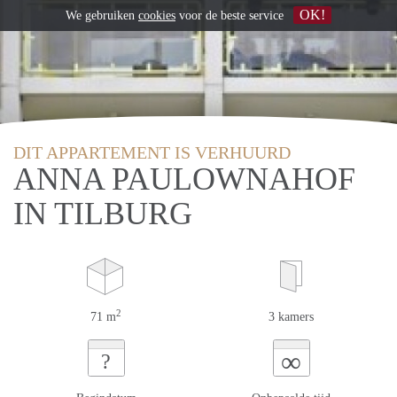
OK!
We gebruiken
cookies
voor de beste service
DIT APPARTEMENT IS VERHUURD
ANNA PAULOWNAHOF
IN TILBURG
2
71 m
3 kamers
∞
?