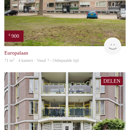
900
€
finde
Europalaan
2
71 m
· 4 kamers · Vanaf ? - Onbepaalde tijd
DELEN