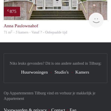
875
€
finde
Anna Paulownahof
2
71 m
· 3 kamers · Vanaf ? - Onbepaalde tijd
Niks leuks gevonden? Dit is ons andere aanbod in Tilburg:
Huurwoningen
Studio's
Kamers
Op Appartementen Tilburg vind en verhuur je makkelijk je
Appartement
Voorwaarden & privacy
Contact
Faq