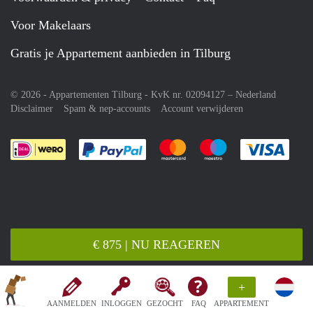
Voor Makelaars
Gratis je Appartement aanbieden in Tilburg
© 2026 - Appartementen Tilburg - KvK nr. 02094127 –
Nederland
Disclaimer
Spam & nep-accounts
Account verwijderen
Je rekent gemakkelijk af met Paypal
Je rekent gemakkelijk af met M
Je rekent gemakkelij
Je re
€ 875 | NU REAGEREN
+
AANMELDEN
INLOGGEN
GEZOCHT
FAQ
APPARTEMENT