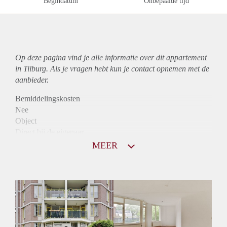
Begindatum
Onbepaalde tijd
Op deze pagina vind je alle informatie over dit
appartement
in Tilburg. Als je vragen hebt kun je contact opnemen met de
aanbieder.
Bemiddelingskosten
Nee
Object
Direct bij de eigenaar
Borg
MEER
855
Garantiestelling
Mogelijk
Huurtoeslag
Niet mogelijk
Inkomen eis
3,1 X Maandhuur Bruto