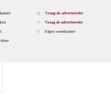
dkamer
Vraag de adverteerder
uken
Vraag de adverteerder
t
Eigen woonkamer
rdeur