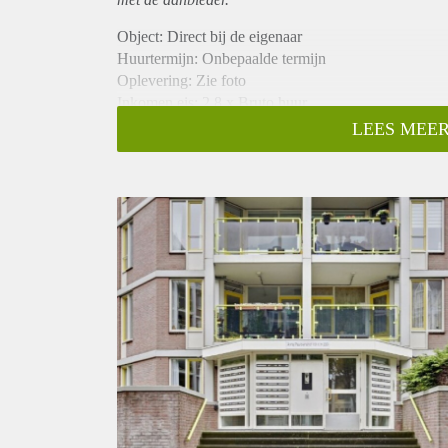
Object: Direct bij de eigenaar
Huurtermijn: Onbepaalde termijn
Oplevering: Zie foto
Inkomen eis: 2,8 x Bruto huur
Garantiestelling mogelijk: Ja
LEES MEER
Borg: 1 Maand
Bemiddeling kosten: Nee
Woningdelers toegestaan: Ja
Huisdieren toegestaan: Afhankelijk van de Eigenaar
Huurtoeslag grens: Nee
Geschikt voor studenten: Afhankelijk van de Eigena