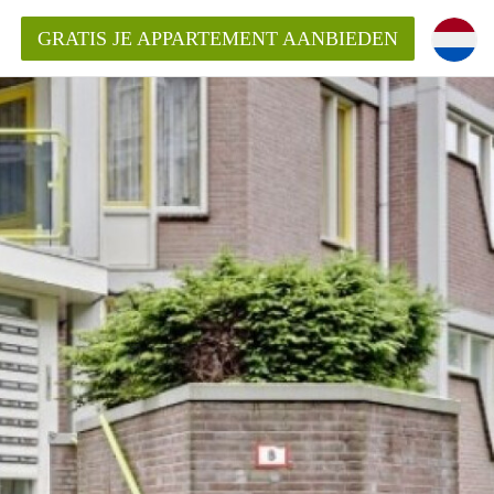
GRATIS JE APPARTEMENT AANBIEDEN
ppartement in Tilburg?
mentenTilburg?
ding?