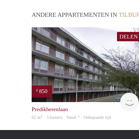
ANDERE APPARTEMENTEN IN
TILBU
DELEN
850
€
Predikherenlaan
2
62 m
· 3 kamers · Vanaf ? - Onbepaalde tijd