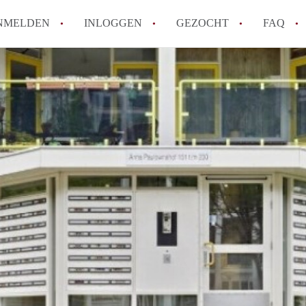
NMELDEN
INLOGGEN
GEZOCHT
FAQ
How to translate AppartementenTilburg!
Wat is AppartementenTilburg?
Hoeveel kost het om te reageren op een A
Wat is de privacyverklaring van Apparte
Berekent AppartementenTilburg
makelaarsvergoeding/bemiddelingsvergoe
Alle veelgestelde vragen