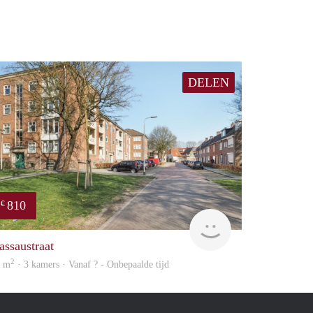
DELEN
810
€
Woning
assaustraat
2
9 m
· 3 kamers · Vanaf ? - Onbepaalde tijd