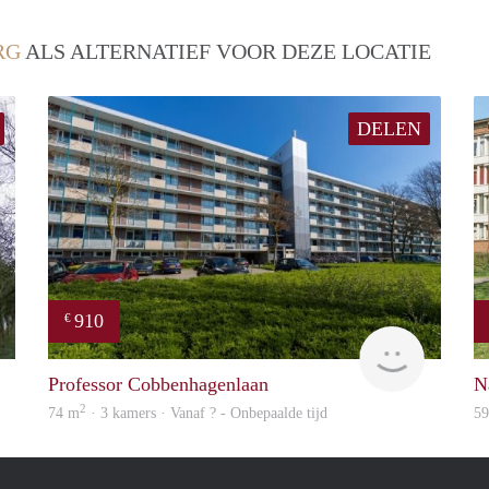
RG
ALS ALTERNATIEF VOOR DEZE LOCATIE
DELEN
910
€
rent
finder
Professor Cobbenhagenlaan
N
2
74 m
· 3 kamers · Vanaf ? - Onbepaalde tijd
5