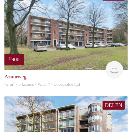
900
€
finde
Azuurweg
2
72 m
· 3 kamers · Vanaf ? - Onbepaalde tijd
DELEN