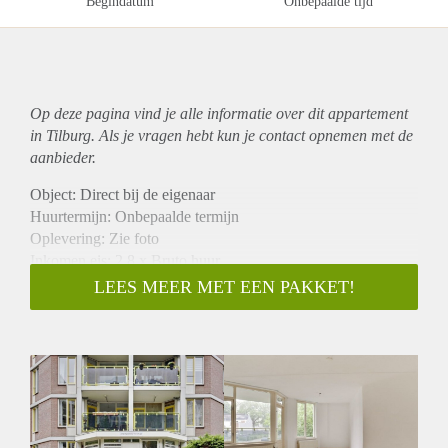
Begindatum
Onbepaalde tijd
Op deze pagina vind je alle informatie over dit
appartement
in Tilburg. Als je vragen hebt kun je contact opnemen met de
aanbieder.
Object: Direct bij de eigenaar
Huurtermijn: Onbepaalde termijn
Oplevering: Zie foto
Inkomen eis: 2,8 x Bruto huur
Garantiestelling mogelijk: Ja
LEES MEER MET EEN PAKKET!
Borg: 1 Maand
Bemiddeling kosten: Nee
Woningdelers toegestaan: Ja
Huisdieren toegestaan: Afhankelijk van de Eigenaar
Huurtoeslag grens: Nee
Geschikt voor studenten: Afhankelijk van de Eigenaar