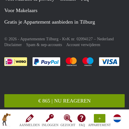
Voor Makelaars
Gratis je Appartement aanbieden in Tilburg
© 2026 - Appartementen Tilburg - KvK nr. 02094127 –
Nederland
Disclaimer
Spam & nep-accounts
Account verwijderen
Je rekent gemakkelijk af met Paypal
Je rekent gemakkelijk af met M
Je rekent gemakkelij
Je re
€ 865 | NU REAGEREN
+
AANMELDEN
INLOGGEN
GEZOCHT
FAQ
APPARTEMENT