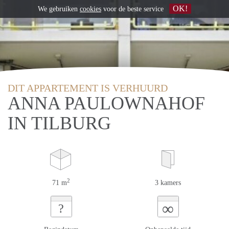
OK!
We gebruiken
cookies
voor de beste service
DIT APPARTEMENT IS VERHUURD
ANNA PAULOWNAHOF
IN TILBURG
2
71 m
3 kamers
∞
?