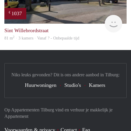
1037
€
Woni
Sint Willebrordstraat
2
81 m
· 3 kamers · Vanaf ? - Onbepaalde tijd
Niks leuks gevonden? Dit is ons andere aanbod in Tilburg:
Huurwoningen
Studio's
Kamers
Op Appartementen Tilburg vind en verhuur je makkelijk je
Appartement
Voorwaarden & privacy
Contact
Faq