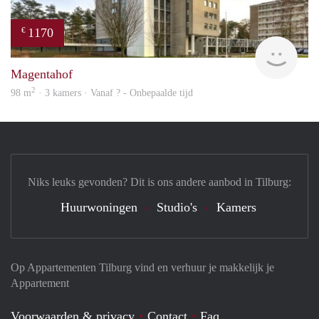
1170
€
finde
Magentahof
2
98 m
· 3 kamers · Vanaf ? - Onbepaalde tijd
Niks leuks gevonden? Dit is ons andere aanbod in Tilburg:
Huurwoningen
Studio's
Kamers
Op Appartementen Tilburg vind en verhuur je makkelijk je
Appartement
Voorwaarden & privacy
Contact
Faq