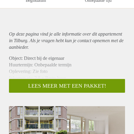
Begindatum
Onbepaalde tijd
Op deze pagina vind je alle informatie over dit
appartement
in Tilburg. Als je vragen hebt kun je contact opnemen met de
aanbieder.
Object: Direct bij de eigenaar
Huurtermijn: Onbepaalde termijn
Oplevering: Zie foto
Inkomen eis: 2,8 x Bruto huur
Garantiestelling mogelijk: Ja
LEES MEER MET EEN PAKKET!
Borg: 1 Maand
Bemiddeling kosten: Nee
Woningdelers toegestaan: Ja
Huisdieren toegestaan: Afhankelijk van de Eigenaar
Huurtoeslag grens: Nee
Geschikt voor studenten: Afhankelijk van de Eigenaar