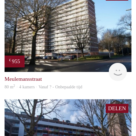
955
€
rent
Meulemansstraat
2
80 m
· 4 kamers · Vanaf ? - Onbepaalde tijd
DELEN