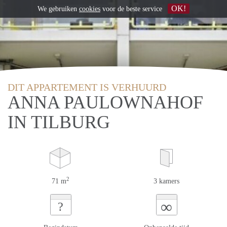
OK!
We gebruiken
cookies
voor de beste service
DIT APPARTEMENT IS VERHUURD
ANNA PAULOWNAHOF
IN TILBURG
2
71 m
3 kamers
∞
?