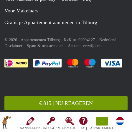
Voor Makelaars
Gratis je Appartement aanbieden in Tilburg
© 2026 - Appartementen Tilburg - KvK nr. 02094127 –
Nederland
Disclaimer
Spam & nep-accounts
Account verwijderen
Je rekent gemakkelijk af met Paypal
Je rekent gemakkelijk af met M
Je rekent gemakkelij
Je re
€ 815 | NU REAGEREN
+
AANMELDEN
INLOGGEN
GEZOCHT
FAQ
APPARTEMENT