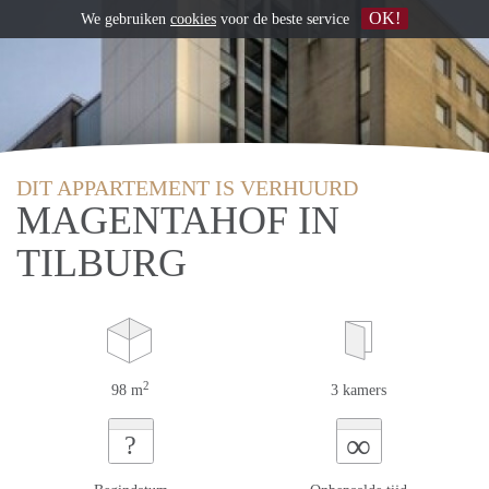
OK!
We gebruiken
cookies
voor de beste service
DIT APPARTEMENT IS VERHUURD
MAGENTAHOF IN
TILBURG
2
98 m
3 kamers
∞
?