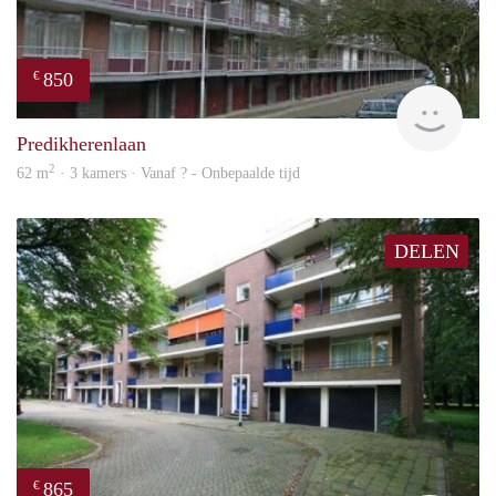
850
€
rent
Predikherenlaan
2
62 m
· 3 kamers · Vanaf ? - Onbepaalde tijd
DELEN
865
€