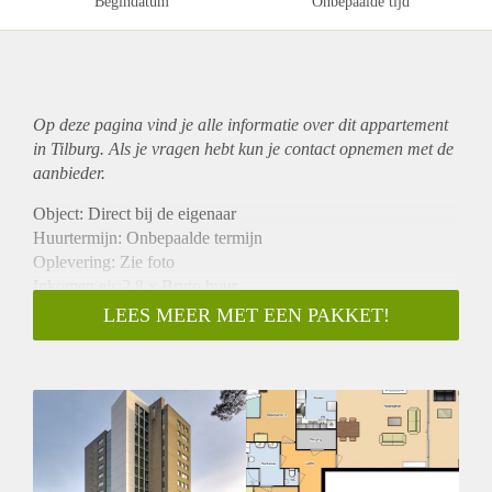
Begindatum
Onbepaalde tijd
Op deze pagina vind je alle informatie over dit
appartement
in Tilburg. Als je vragen hebt kun je contact opnemen met de
aanbieder.
Object: Direct bij de eigenaar
Huurtermijn: Onbepaalde termijn
Oplevering: Zie foto
Inkomen eis:2,8 x Bruto huur
Garantiestelling mogelijk: Ja
LEES MEER MET EEN PAKKET!
Borg: 1 Maand
Bemiddeling kosten: Nee
Woningdelers toegestaan: Ja
Huisdieren toegestaan: Afhankelijk van de Eigenaar
Huurtoeslag grens: Nee
Geschikt voor studenten: Afhankelijk van de Eigenaar