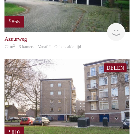
865
€
rent
Azuurweg
2
72 m
· 3 kamers · Vanaf ? - Onbepaalde tijd
DELEN
810
€