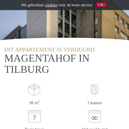
OK!
We gebruiken
cookies
voor de beste service
DIT APPARTEMENT IS VERHUURD
MAGENTAHOF IN
TILBURG
2
98 m
3 kamers
∞
?