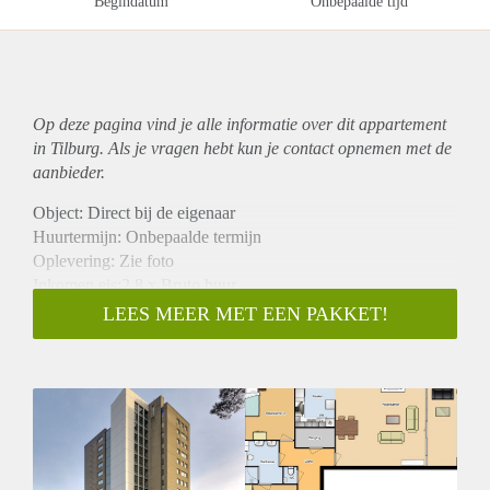
Begindatum
Onbepaalde tijd
Op deze pagina vind je alle informatie over dit
appartement
in Tilburg. Als je vragen hebt kun je contact opnemen met de
aanbieder.
Object: Direct bij de eigenaar
Huurtermijn: Onbepaalde termijn
Oplevering: Zie foto
Inkomen eis:2,8 x Bruto huur
Garantiestelling mogelijk: Ja
LEES MEER MET EEN PAKKET!
Borg: 1 Maand
Bemiddeling kosten: Nee
Woningdelers toegestaan: Ja
Huisdieren toegestaan: Afhankelijk van de Eigenaar
Huurtoeslag grens: Nee
Geschikt voor studenten: Afhankelijk van de Eigenaar