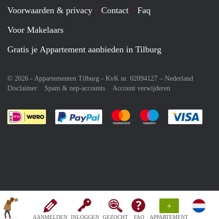
Voorwaarden & privacy
Contact
Faq
Voor Makelaars
Gratis je Appartement aanbieden in Tilburg
© 2026 - Appartementen Tilburg - KvK nr. 02094127 –
Nederland
Disclaimer
Spam & nep-accounts
Account verwijderen
Je rekent gemakkelijk af met Paypal
Je rekent gemakkelijk af met M
Je rekent gemakkelij
Je re
+
AANMELDEN
INLOGGEN
GEZOCHT
FAQ
APPARTEMENT