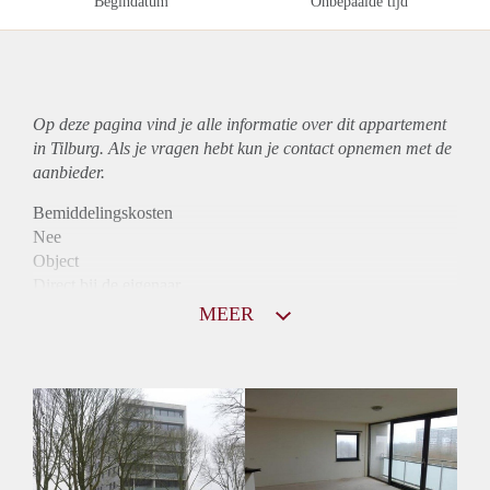
Begindatum
Onbepaalde tijd
Op deze pagina vind je alle informatie over dit
appartement
in Tilburg. Als je vragen hebt kun je contact opnemen met de
aanbieder.
Bemiddelingskosten
Nee
Object
Direct bij de eigenaar
Borg
MEER
965
Garantiestelling
Mogelijk
Huurtoeslag
Niet mogelijk
Inkomen eis
2,8 X Maandhuur Bruto