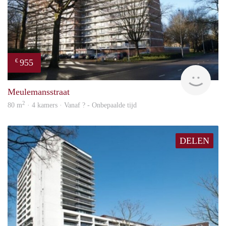
955
€
finde
Meulemansstraat
2
80 m
· 4 kamers · Vanaf ? - Onbepaalde tijd
DELEN