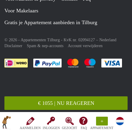
Voor Makelaars
Gratis je Appartement aanbieden in Tilburg
© 2026 - Appartementen Tilburg - KvK nr. 02094127 –
Nederland
Disclaimer
Spam & nep-accounts
Account verwijderen
Je rekent gemakkelijk af met Paypal
Je rekent gemakkelijk af met M
Je rekent gemakkelij
Je re
€ 1055 | NU REAGEREN
+
AANMELDEN
INLOGGEN
GEZOCHT
FAQ
APPARTEMENT