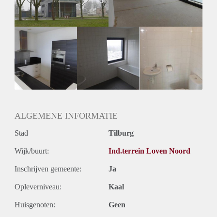
Huurtermijn
Onbepaalde termijn
Oplevering
Kaal
ALGEMENE INFORMATIE
Stad
Tilburg
Wijk/buurt:
Ind.terrein Loven Noord
Inschrijven gemeente:
Ja
Opleverniveau:
Kaal
Huisgenoten:
Geen