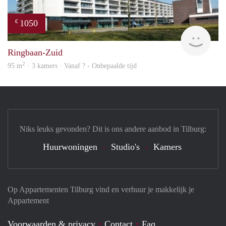
1050
€
finde
Ringbaan-Zuid
2
95 m
· 3 kamers · Vanaf ? - Onbepaalde tijd
Niks leuks gevonden? Dit is ons andere aanbod in Tilburg:
Huurwoningen
Studio's
Kamers
Op Appartementen Tilburg vind en verhuur je makkelijk je
Appartement
Voorwaarden & privacy
Contact
Faq