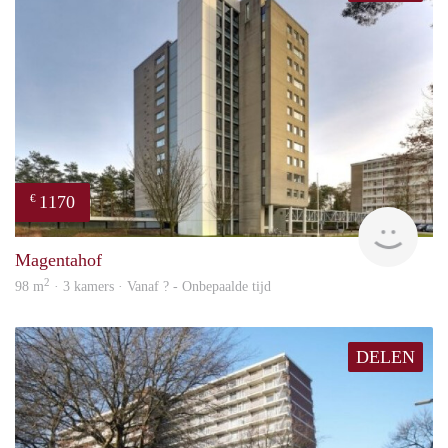
1170
€
finde
Magentahof
2
98 m
· 3 kamers · Vanaf ? - Onbepaalde tijd
DELEN