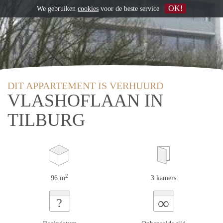
OK!
We gebruiken
cookies
voor de beste service
DIT APPARTEMENT IS VERHUURD
VLASHOFLAAN IN
TILBURG
2
96 m
3 kamers
∞
?