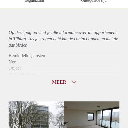
Begindatum
Onbepaalde tijd
Op deze pagina vind je alle informatie over dit
appartement
in Tilburg. Als je vragen hebt kun je contact opnemen met de
aanbieder.
Bemiddelingskosten
Nee
Object
Direct bij de eigenaar
Borg
MEER
965
Garantiestelling
Mogelijk
Huurtoeslag
Niet mogelijk
Inkomen eis
2,8 X Maandhuur Bruto