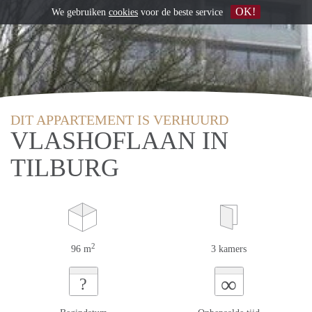
OK!
We gebruiken
cookies
voor de beste service
DIT APPARTEMENT IS VERHUURD
VLASHOFLAAN IN
TILBURG
2
96 m
3 kamers
∞
?