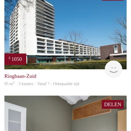
1050
€
finde
Ringbaan-Zuid
2
95 m
· 3 kamers · Vanaf ? - Onbepaalde tijd
DELEN