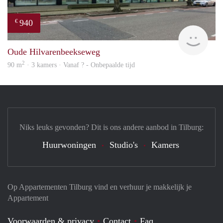
940
€
Woni
Oude Hilvarenbeekseweg
2
90 m
· 3 kamers · Vanaf ? - Onbepaalde tijd
Niks leuks gevonden? Dit is ons andere aanbod in Tilburg:
Huurwoningen
Studio's
Kamers
Op Appartementen Tilburg vind en verhuur je makkelijk je
Appartement
Voorwaarden & privacy
Contact
Faq