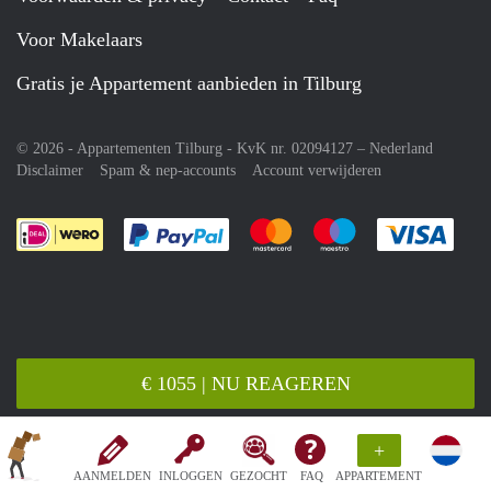
Voor Makelaars
Gratis je Appartement aanbieden in Tilburg
© 2026 - Appartementen Tilburg - KvK nr. 02094127 –
Nederland
Disclaimer
Spam & nep-accounts
Account verwijderen
Je rekent gemakkelijk af met Paypal
Je rekent gemakkelijk af met M
Je rekent gemakkelij
Je re
€ 1055 | NU REAGEREN
+
AANMELDEN
INLOGGEN
GEZOCHT
FAQ
APPARTEMENT