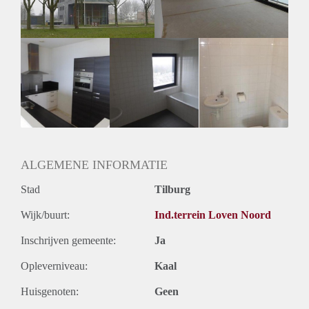
Huurtermijn
Onbepaalde termijn
Oplevering
Kaal
ALGEMENE INFORMATIE
Stad
Tilburg
Wijk/buurt:
Ind.terrein Loven Noord
Inschrijven gemeente:
Ja
Opleverniveau:
Kaal
Huisgenoten:
Geen