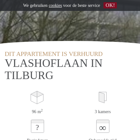
OK!
We gebruiken
cookies
voor de beste service
DIT APPARTEMENT IS VERHUURD
VLASHOFLAAN IN
TILBURG
2
96 m
3 kamers
∞
?