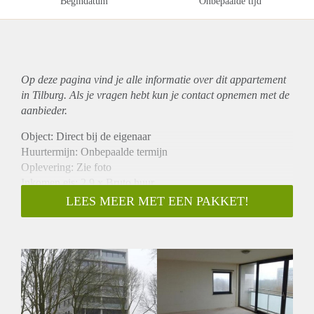
Begindatum
Onbepaalde tijd
Op deze pagina vind je alle informatie over dit
appartement
in Tilburg. Als je vragen hebt kun je contact opnemen met de
aanbieder.
Object: Direct bij de eigenaar
Huurtermijn: Onbepaalde termijn
Oplevering: Zie foto
Inkomen eis: 2,9 x Bruto huur
Garantiestelling mogelijk: Ja
LEES MEER MET EEN PAKKET!
Borg: 1 Maand
Bemiddeling kosten: Nee
Woningdelers toegestaan: Ja
Huisdieren toegestaan: Afhankelijk van de Eigenaar
Huurtoeslag grens: Nee
Geschikt voor studenten: Afhankelijk van de Eigenaar