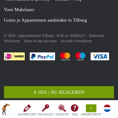
Voor Makelaars
Gratis je Appartement aanbieden in Tilburg
© 2026 - Appartementen Tilburg - KvK nr. 02094127 –
Nederland
Disclaimer
Spam & nep-accounts
Account verwijderen
Je rekent gemakkelijk af met Paypal
Je rekent gemakkelijk af met M
Je rekent gemakkelij
Je re
€ 1055 | NU REAGEREN
+
AANMELDEN
INLOGGEN
GEZOCHT
FAQ
APPARTEMENT