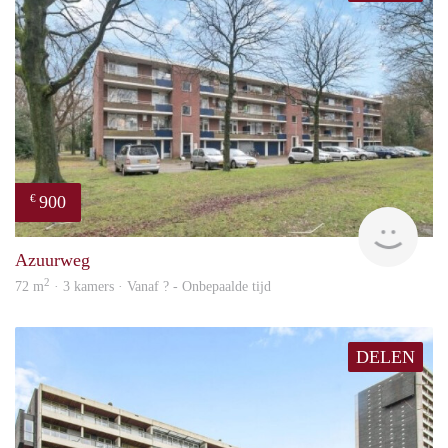
900
€
finde
Azuurweg
2
72 m
· 3 kamers · Vanaf ? - Onbepaalde tijd
DELEN