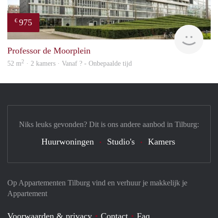
975
€
finde
Professor de Moorplein
2
52 m
· 2 kamers · Vanaf ? - Onbepaalde tijd
Niks leuks gevonden? Dit is ons andere aanbod in Tilburg:
Huurwoningen
Studio's
Kamers
Op Appartementen Tilburg vind en verhuur je makkelijk je
Appartement
Voorwaarden & privacy
Contact
Faq