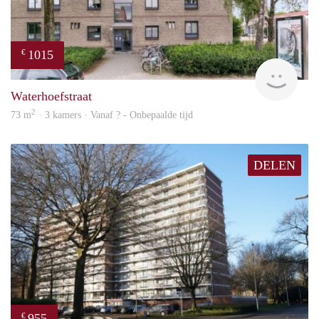
1015
€
finde
Waterhoefstraat
2
73 m
· 3 kamers · Vanaf ? - Onbepaalde tijd
DELEN
955
€