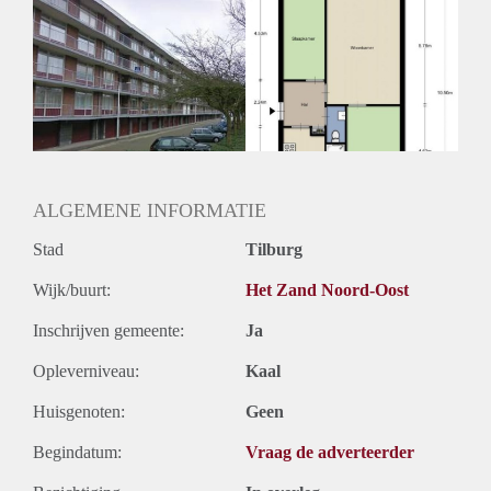
Huurtoeslag
Mogelijk
Inkomen eis
N.V.T.
Huurtermijn
Onbepaalde termijn
Oplevering
Kaal
ALGEMENE INFORMATIE
Stad
Tilburg
Wijk/buurt:
Het Zand Noord-Oost
Inschrijven gemeente:
Ja
Opleverniveau:
Kaal
Huisgenoten:
Geen
Begindatum:
Vraag de adverteerder