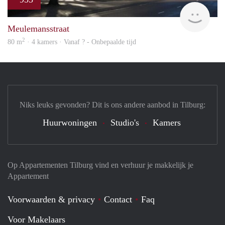
rent
Meulemansstraat
2
80 m
· 4 kamers · Vanaf ? - Onbepaalde tijd
Niks leuks gevonden? Dit is ons andere aanbod in Tilburg:
Huurwoningen
Studio's
Kamers
Op Appartementen Tilburg vind en verhuur je makkelijk je
Appartement
Voorwaarden & privacy
Contact
Faq
Voor Makelaars