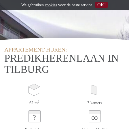
OK!
We gebruiken
cookies
voor de beste service
APPARTEMENT HUREN:
PREDIKHERENLAAN IN
TILBURG
2
62 m
3 kamers
∞
?