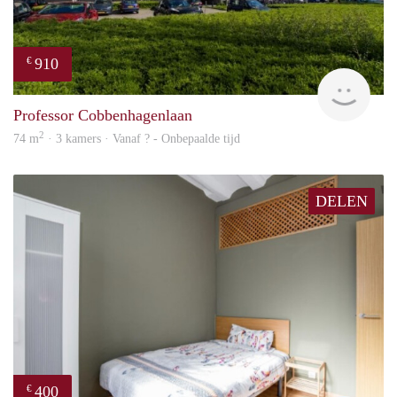
910
€
finde
Professor Cobbenhagenlaan
2
74 m
· 3 kamers · Vanaf ? - Onbepaalde tijd
DELEN
400
€