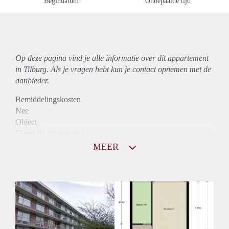
Begindatum
Onbepaalde tijd
Op deze pagina vind je alle informatie over dit
appartement
in Tilburg. Als je vragen hebt kun je contact opnemen met de
aanbieder.
Bemiddelingskosten
Nee
Object
Direct bij de eigenaar
Borg
MEER
780
Garantiestelling
Niet mogelijk
Huurtoeslag
Mogelijk
Inkomen eis
N.V.T.