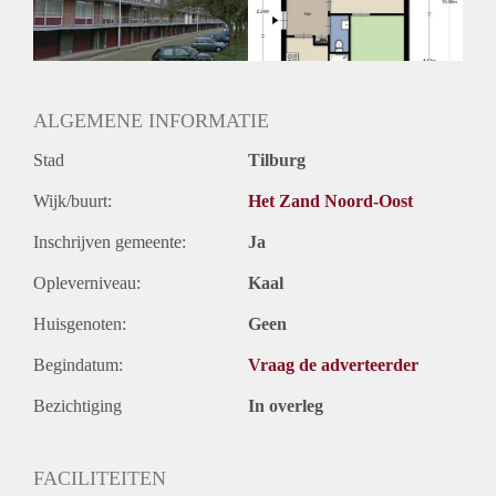
Huurtermijn
Onbepaalde termijn
Oplevering
Kaal
ALGEMENE INFORMATIE
Stad
Tilburg
Wijk/buurt:
Het Zand Noord-Oost
Inschrijven gemeente:
Ja
Opleverniveau:
Kaal
Huisgenoten:
Geen
Begindatum:
Vraag de adverteerder
Bezichtiging
In overleg
FACILITEITEN