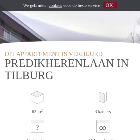
OK!
We gebruiken
cookies
voor de beste service
DIT APPARTEMENT IS VERHUURD
PREDIKHERENLAAN IN
TILBURG
2
62 m
3 kamers
∞
?