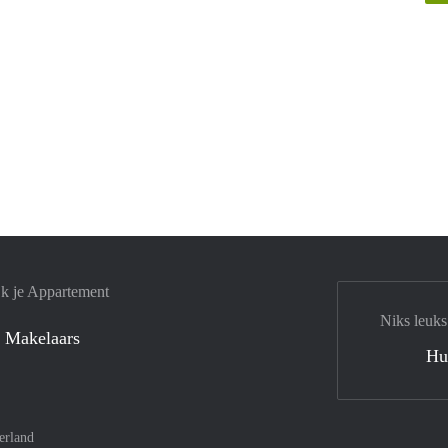
jk je Appartement
Niks leuks
 Makelaars
Hu
erland