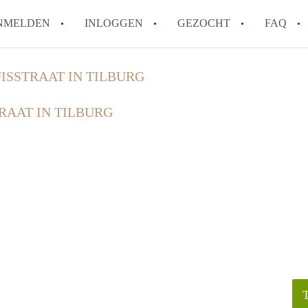
NMELDEN
INLOGGEN
GEZOCHT
FAQ
ISSTRAAT IN TILBURG
How to translate AppartementenTilburg!
RAAT IN TILBURG
Wat is AppartementenTilburg?
Hoeveel kost het om te reageren op een A
Wat is de privacyverklaring van Apparte
Berekent AppartementenTilburg
makelaarsvergoeding/bemiddelingsvergoe
Alle veelgestelde vragen