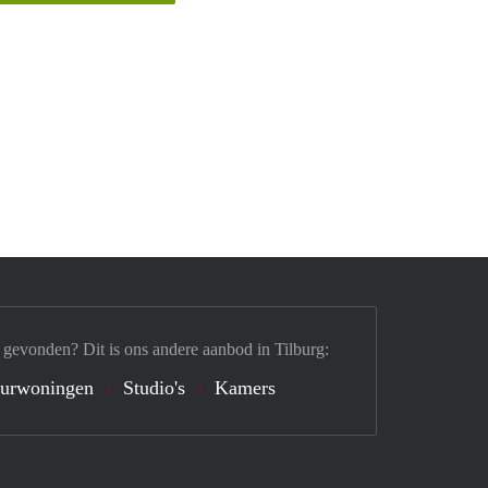
 gevonden? Dit is ons andere aanbod in Tilburg:
urwoningen
Studio's
Kamers