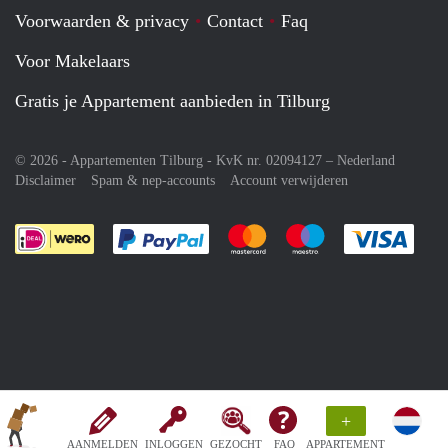
Voorwaarden & privacy
Contact
Faq
Voor Makelaars
Gratis je Appartement aanbieden in Tilburg
© 2026 - Appartementen Tilburg - KvK nr. 02094127 –
Nederland
Disclaimer
Spam & nep-accounts
Account verwijderen
Je rekent gemakkelijk af met Paypal
Je rekent gemakkelijk af met M
Je rekent gemakkelij
Je re
+
AANMELDEN
INLOGGEN
GEZOCHT
FAQ
APPARTEMENT