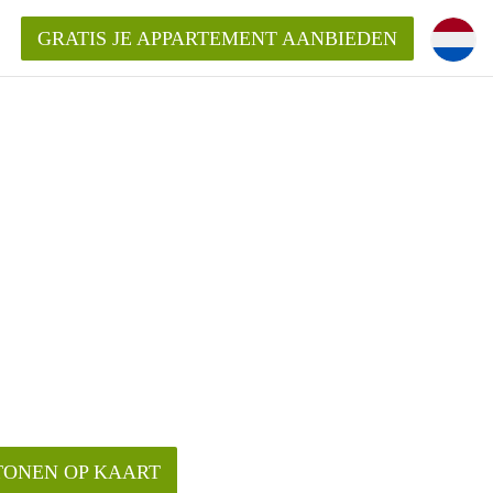
GRATIS JE APPARTEMENT AANBIEDEN
ppartement in Tilburg?
mentenTilburg?
ding?
TONEN OP KAART