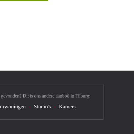
 gevonden? Dit is ons andere aanbod in Tilburg:
urwoningen
Studio's
Kamers