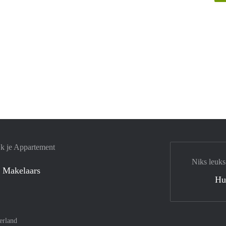
jk je Appartement
Niks leuks
 Makelaars
Hu
erland