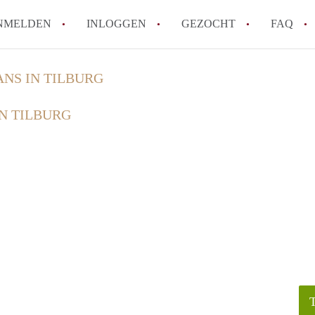
NMELDEN
INLOGGEN
GEZOCHT
FAQ
ANS IN TILBURG
How to translate AppartementenTilburg!
IN TILBURG
Wat is AppartementenTilburg?
Hoeveel kost het om te reageren op een A
Wat is de privacyverklaring van Apparte
Berekent AppartementenTilburg
makelaarsvergoeding/bemiddelingsvergoe
Alle veelgestelde vragen