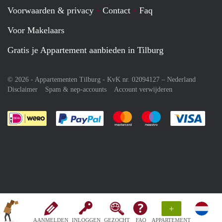
Voorwaarden & privacy
Contact
Faq
Voor Makelaars
Gratis je Appartement aanbieden in Tilburg
© 2026 - Appartementen Tilburg - KvK nr. 02094127 –
Nederland
Disclaimer
Spam & nep-accounts
Account verwijderen
Je rekent gemakkelijk af met Paypal
Je rekent gemakkelijk af met M
Je rekent gemakkelij
Je re
+
AANMELDEN
INLOGGEN
GEZOCHT
FAQ
APPARTEMENT