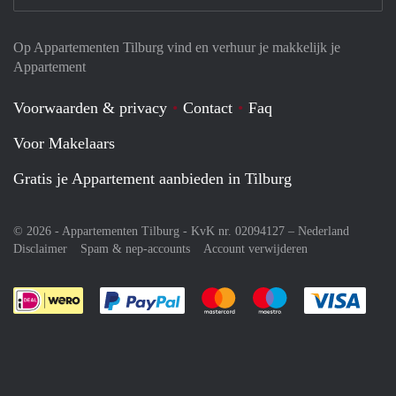
Op Appartementen Tilburg vind en verhuur je makkelijk je
Appartement
Voorwaarden & privacy
Contact
Faq
Voor Makelaars
Gratis je Appartement aanbieden in Tilburg
© 2026 - Appartementen Tilburg - KvK nr. 02094127 –
Nederland
Disclaimer
Spam & nep-accounts
Account verwijderen
Je rekent gemakkelijk af met Paypal
Je rekent gemakkelijk af met M
Je rekent gemakkelij
Je re