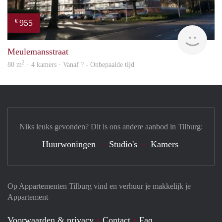
955
€
finde
Meulemansstraat
2
80 m
· 4 kamers · Vanaf ? - Onbepaalde tijd
Niks leuks gevonden? Dit is ons andere aanbod in Tilburg:
Huurwoningen
Studio's
Kamers
Op Appartementen Tilburg vind en verhuur je makkelijk je
Appartement
Voorwaarden & privacy
Contact
Faq