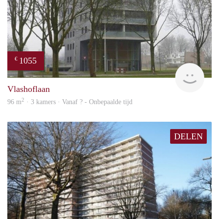
1055
€
rent
Vlashoflaan
2
96 m
· 3 kamers · Vanaf ? - Onbepaalde tijd
DELEN