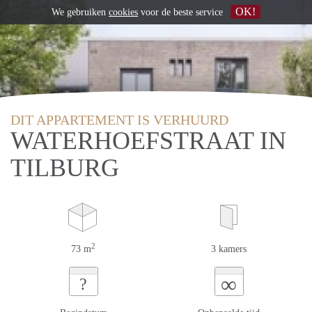
OK!
We gebruiken
cookies
voor de beste service
DIT APPARTEMENT IS VERHUURD
WATERHOEFSTRAAT IN
TILBURG
2
73 m
3 kamers
∞
?