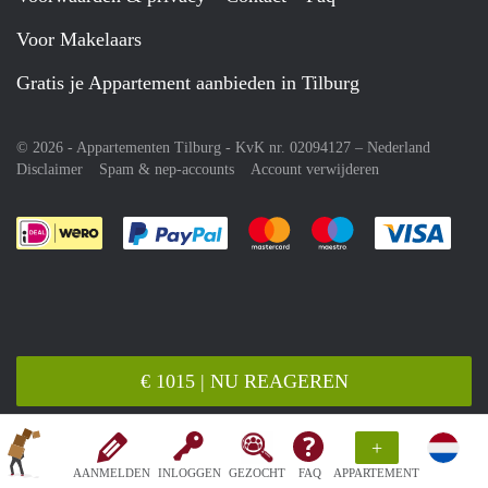
Voor Makelaars
Gratis je Appartement aanbieden in Tilburg
© 2026 - Appartementen Tilburg - KvK nr. 02094127 –
Nederland
Disclaimer
Spam & nep-accounts
Account verwijderen
Je rekent gemakkelijk af met Paypal
Je rekent gemakkelijk af met M
Je rekent gemakkelij
Je re
€ 1015 | NU REAGEREN
+
AANMELDEN
INLOGGEN
GEZOCHT
FAQ
APPARTEMENT