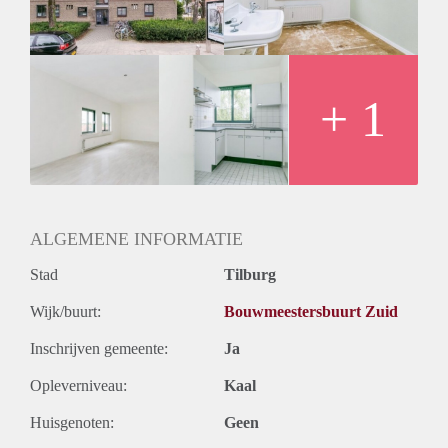
Huurtermijn
Onbepaalde termijn
Oplevering
Kaal
+ 1
ALGEMENE INFORMATIE
Stad
Tilburg
Wijk/buurt:
Bouwmeestersbuurt Zuid
Inschrijven gemeente:
Ja
Opleverniveau:
Kaal
Huisgenoten:
Geen