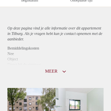
Begindatum
Onbepaalde tijd
Op deze pagina vind je alle informatie over dit
appartement
in Tilburg. Als je vragen hebt kun je contact opnemen met de
aanbieder.
Bemiddelingskosten
Nee
Object
Direct bij de eigenaar
Borg
MEER
1015
Garantiestelling
Mogelijk
Huurtoeslag
Niet mogelijk
Inkomen eis
2,9 X Maandhuur Bruto