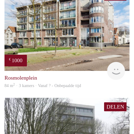
1000
€
Woni
Rosmolenplein
2
84 m
· 3 kamers · Vanaf ? - Onbepaalde tijd
DELEN