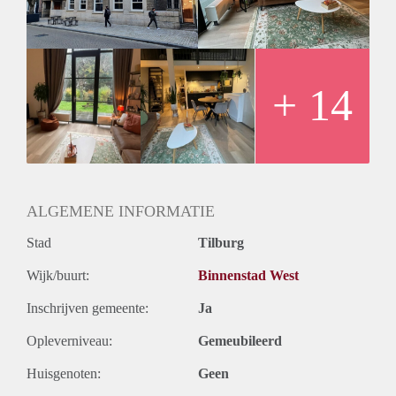
je tegenwoordig verwacht door de totale renovatie in 2022.
+ 14
ALGEMENE INFORMATIE
Stad
Tilburg
Wijk/buurt:
Binnenstad West
Inschrijven gemeente:
Ja
Opleverniveau:
Gemeubileerd
Huisgenoten:
Geen