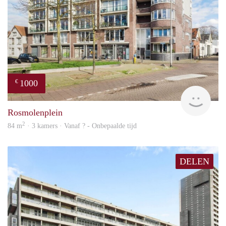
1000
€
Woni
Rosmolenplein
2
84 m
· 3 kamers · Vanaf ? - Onbepaalde tijd
DELEN