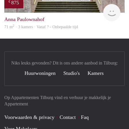
875
€
finde
Anna Paulownahof
2
71 m
· 3 kamers · Vanaf ? - Onbepaalde tijd
Niks leuks gevonden? Dit is ons andere aanbod in Tilburg:
Huurwoningen
Studio's
Kamers
Op Appartementen Tilburg vind en verhuur je makkelijk je
Appartement
Voorwaarden & privacy
Contact
Faq
Voor Makelaars