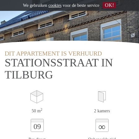
OK!
We gebruiken
cookies
voor de beste service
DIT APPARTEMENT IS VERHUURD
STATIONSSTRAAT IN
TILBURG
2
50 m
2 kamers
∞
09