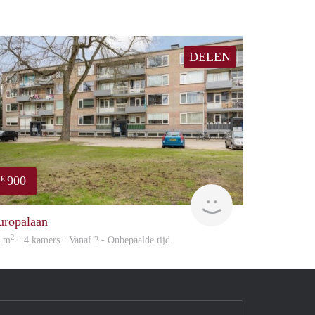
DELEN
900
€
finder
uropalaan
2
1 m
· 4 kamers · Vanaf ? - Onbepaalde tijd