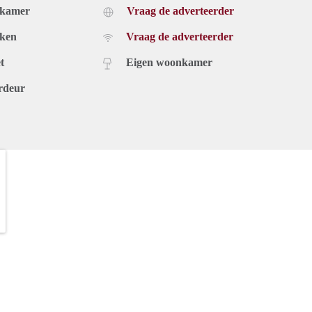
dkamer
Vraag de adverteerder
uken
Vraag de adverteerder
t
Eigen woonkamer
rdeur