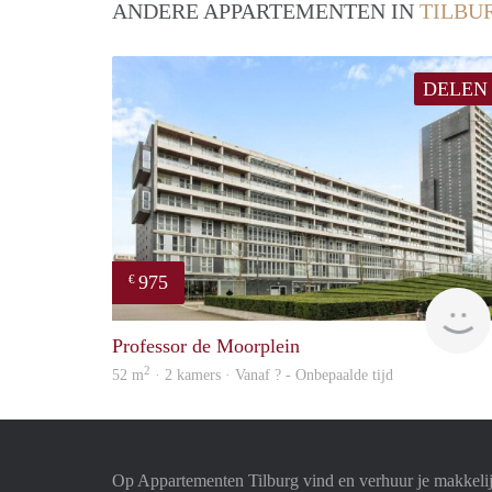
ANDERE APPARTEMENTEN IN
TILBU
DELEN
975
€
Professor de Moorplein
2
52 m
· 2 kamers · Vanaf ? - Onbepaalde tijd
Op Appartementen Tilburg vind en verhuur je makkeli