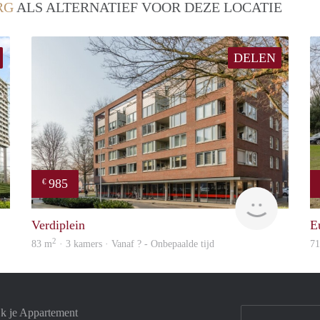
RG
ALS ALTERNATIEF VOOR DEZE LOCATIE
DELEN
985
€
finder
Woning
Verdiplein
E
2
83 m
· 3 kamers · Vanaf ? - Onbepaalde tijd
7
jk je Appartement