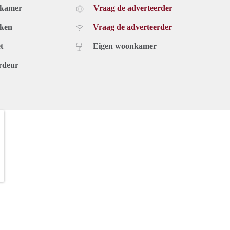
dkamer
Vraag de adverteerder
uken
Vraag de adverteerder
t
Eigen woonkamer
rdeur