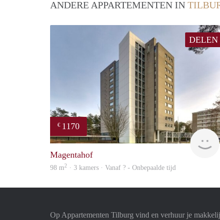
ANDERE APPARTEMENTEN IN
TILBU
DELEN
1170
€
Magentahof
2
98 m
· 3 kamers · Vanaf ? - Onbepaalde tijd
Op Appartementen Tilburg vind en verhuur je makkeli