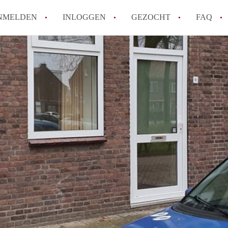
NMELDEN
INLOGGEN
GEZOCHT
FAQ
How to translate AppartementenTilburg!
Wat is AppartementenTilburg?
Hoeveel kost het om te reageren op een A
Wat is de privacyverklaring van Apparte
Berekent AppartementenTilburg
makelaarsvergoeding/bemiddelingsvergoe
Alle veelgestelde vragen