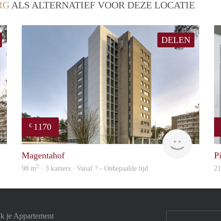
RG
ALS ALTERNATIEF VOOR DEZE LOCATIE
DELEN
1170
€
finder
Woning
Magentahof
Pi
2
98 m
· 3 kamers · Vanaf ? - Onbepaalde tijd
2
jk je Appartement