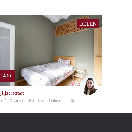
DELEN
400
€
Dominik Vajn
jlijserstraat
2
1 m
· 2 kamers · Per direct - Onbepaalde tijd