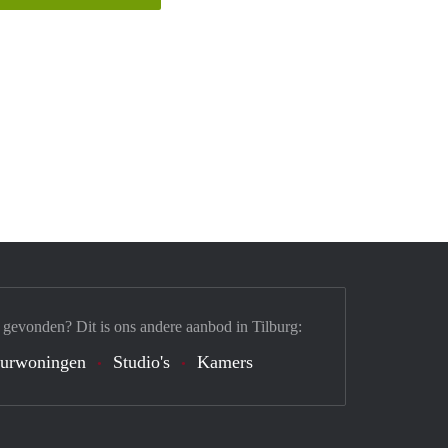
 gevonden? Dit is ons andere aanbod in Tilburg:
urwoningen
Studio's
Kamers