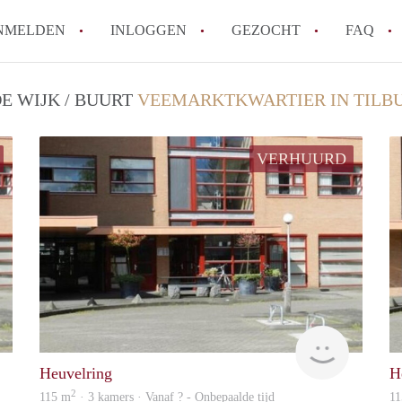
NMELDEN
INLOGGEN
GEZOCHT
FAQ
E WIJK / BUURT
VEEMARKTKWARTIER IN TILB
How to translate AppartementenTilburg!
Wat is AppartementenTilburg?
VERHUURD
Hoeveel kost het om te reageren op een A
Wat is de privacyverklaring van Apparte
Berekent AppartementenTilburg
makelaarsvergoeding/bemiddelingsvergoe
Alle veelgestelde vragen
Woning
Woning
Heuvelring
H
2
115 m
· 3 kamers · Vanaf ? - Onbepaalde tijd
11