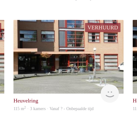
VERHUURD
Woning
rent
Heuvelring
H
2
115 m
· 3 kamers · Vanaf ? - Onbepaalde tijd
11