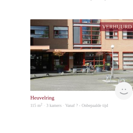
VERHUURD
Heuvelring
2
115 m
· 3 kamers · Vanaf ? - Onbepaalde tijd