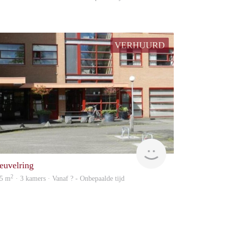
VERHUURD
Woning
euvelring
2
5 m
· 3 kamers · Vanaf ? - Onbepaalde tijd