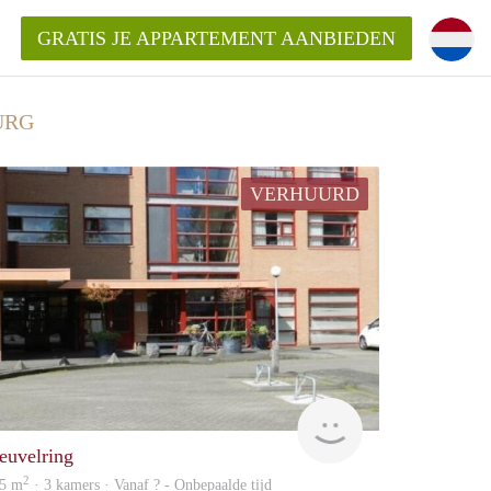
GRATIS JE APPARTEMENT AANBIEDEN
URG
VERHUURD
ppartement in Tilburg?
mentenTilburg?
ding?
rent
euvelring
2
5 m
· 3 kamers · Vanaf ? - Onbepaalde tijd