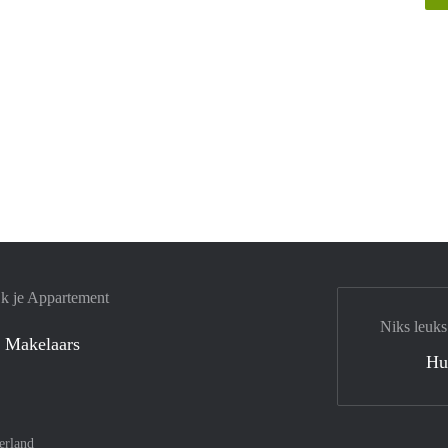
jk je Appartement
Niks leuks
 Makelaars
Hu
erland