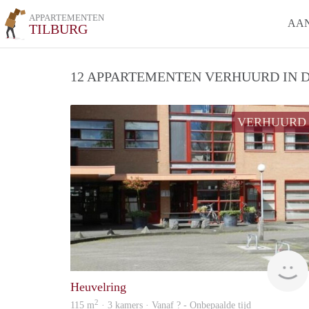
APPARTEMENTEN
AA
TILBURG
12 APPARTEMENTEN VERHUURD IN D
VERHUURD
Heuvelring
2
115 m
· 3 kamers · Vanaf ? - Onbepaalde tijd