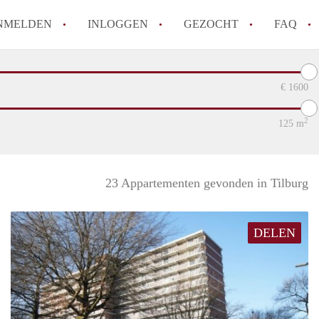
NMELDEN
INLOGGEN
GEZOCHT
FAQ
€
1600
How to translate AppartementenTilburg!
Wat is AppartementenTilburg?
2
125
m
Hoeveel kost het om te reageren op een A
Wat is de privacyverklaring van Apparte
Berekent AppartementenTilburg
23 Appartementen gevonden in Tilburg
makelaarsvergoeding/bemiddelingsvergoe
Alle veelgestelde vragen
DELEN