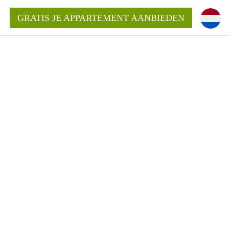
GRATIS JE APPARTEMENT AANBIEDEN
ppartement in Tilburg?
mentenTilburg?
ding?