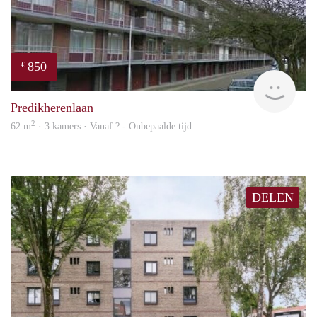
850
€
rent
Predikherenlaan
2
62 m
· 3 kamers · Vanaf ? - Onbepaalde tijd
DELEN