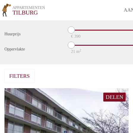
APPARTEMENTEN
AA
TILBURG
Huurprijs
€
390
Oppervlakte
2
21
m
FILTERS
DELEN