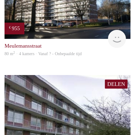
955
€
rent
Meulemansstraat
2
80 m
· 4 kamers · Vanaf ? - Onbepaalde tijd
DELEN